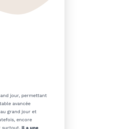
rand jour, permettant
itable avancée
au grand jour et
utefois, encore
t surtout,
il a une