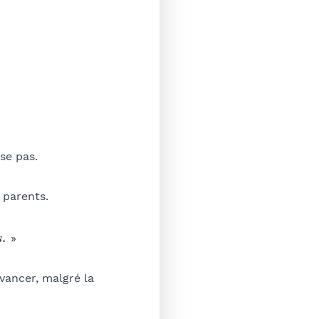
nse pas.
x parents.
s.
»
avancer, malgré la