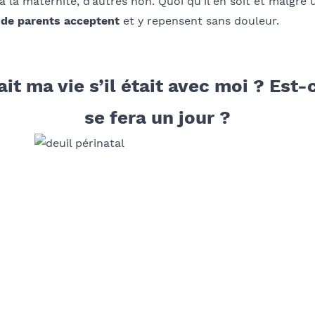
 la maternité, d’autres non. Quoi qu’il en soit et malgré 
 de parents acceptent
et y repensent sans douleur.
t ma vie s’il était avec moi ? Est-c
se fera un jour ?