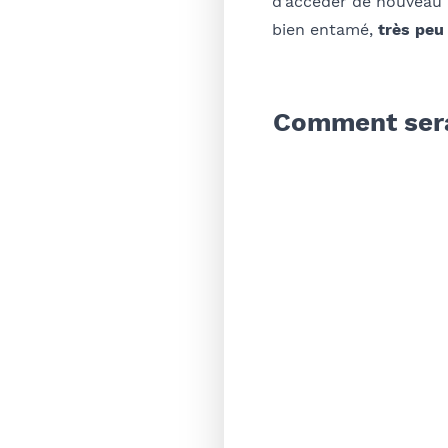
d’accéder de nouveau à
bien entamé,
très peu
Comment serai